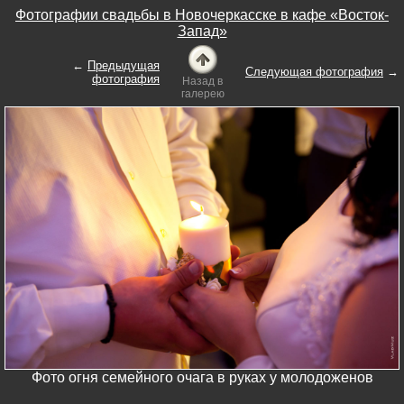
Фотографии свадьбы в Новочеркасске в кафе «Восток-
Запад»
←
Предыдущая
Следующая фотография
→
фотография
Назад в
галерею
Фото огня семейного очага в руках у молодоженов