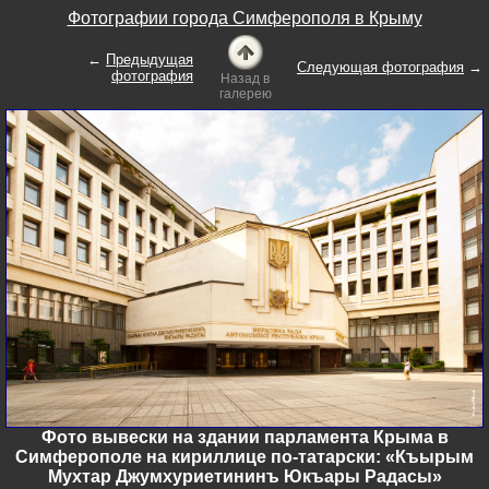
Фотографии города Симферополя в Крыму
←
Предыдущая
Следующая фотография
→
фотография
Назад в
галерею
Фото вывески на здании парламента Крыма в
Симферополе на кириллице по-татарски: «Къырым
Мухтар Джумхуриетининъ Юкъары Радасы»