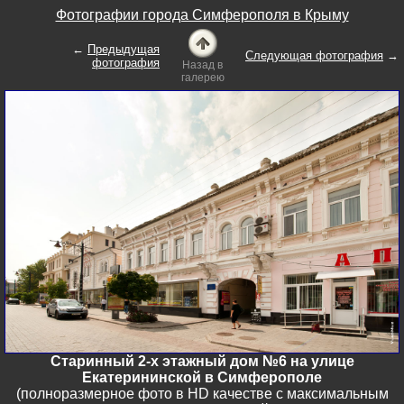
Фотографии города Симферополя в Крыму
←
Предыдущая
Следующая фотография
→
фотография
Назад в
галерею
Старинный 2-х этажный дом №6 на улице
Екатерининской в Симферополе
(полноразмерное фото в HD качестве с максимальным