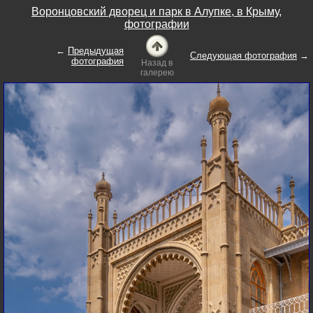
Воронцовский дворец и парк в Алупке, в Крыму,
фотографии
←
Предыдущая
Следующая фотография
→
фотография
Назад в
галерею