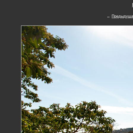
←
Предыдуща