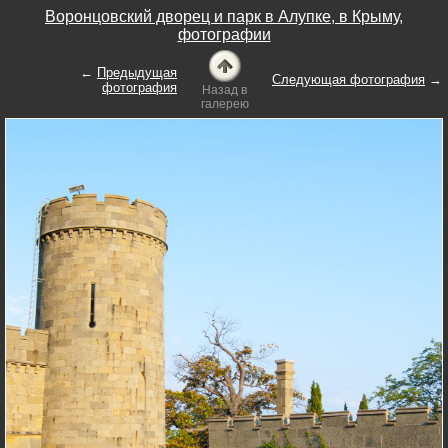
Воронцовский дворец и парк в Алупке, в Крыму,
фотографии
←
Предыдущая
Следующая фотография
→
фотография
Назад в
галерею