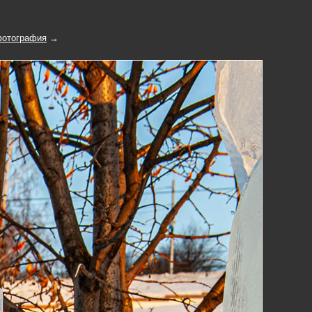
отография
→