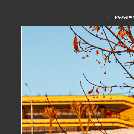
←
Предыдуща