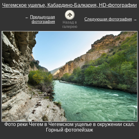
Чегемское ущелье, Кабардино-Балкария, HD-фотографии
←
Предыдущая
Следующая фотография
→
фотография
Назад в
галерею
Фото реки Чегем в Чегемском ущелье в окружении скал.
Горный фотопейзаж