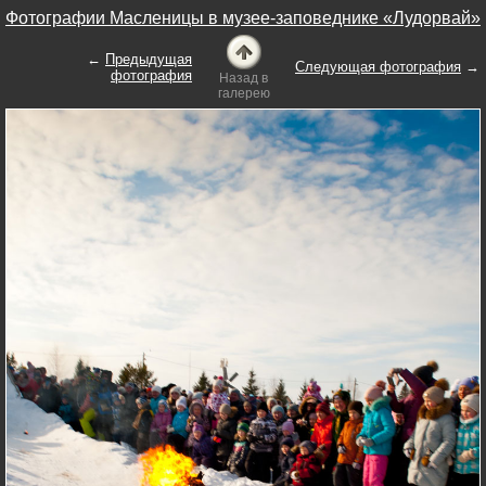
Фотографии Масленицы в музее-заповеднике «Лудорвай»
←
Предыдущая
Следующая фотография
→
фотография
Назад в
галерею