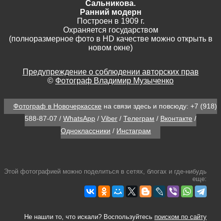
Сальникова.
Ранний модерн
Построен в 1909 г.
Охраняется государством
(полноразмерное фото в HD качестве можно открыть в
новом окне)
Предупреждение о соблюдении авторских прав
©
Фотограф Владимир Музыченко
Фотограф в Новочеркасске
на связи здесь и повсюду:
+7 (918)
588-87-07
/
WhatsApp
/
Viber
/
Телеграм
/
Вконтакте
/
Одноклассники
/
Инстаграм
Этой фотографией можно поделиться в сетях, блогах и где-нибудь
еще:
Не нашли то, что искали? Воспользуйтесь
поиском по сайту