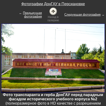
Фотографии ДонГАУ в Персиановке
←
Предыдущая
Следующая фотография
→
фотография
Назад в
галерею
Фото транспаранта и герба ДонГАУ перед парадным
фасадом исторического учебного корпуса №2
(полноразмерное фото в HD качестве с разрешением