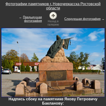
Фотографии памятников г. Новочеркасска Ростовской
области
←
Предыдущая
Следующая фотография
→
фотография
Назад в
галерею
Надпись сбоку на памятнике Якову Петровичу
Бакланову: