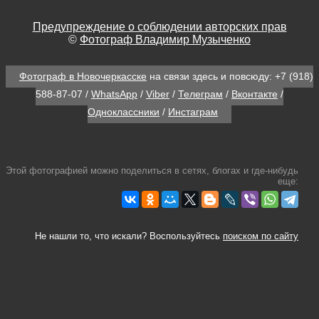
Предупреждение о соблюдении авторских прав
©
Фотограф Владимир Музыченко
Фотограф в Новочеркасске
на связи здесь и повсюду:
+7 (918)
588-87-07
/
WhatsApp
/
Viber
/
Телеграм
/
Вконтакте
/
Одноклассники
/
Инстаграм
Этой фотографией можно поделиться в сетях, блогах и где-нибудь
еще:
Не нашли то, что искали? Воспользуйтесь
поиском по сайту