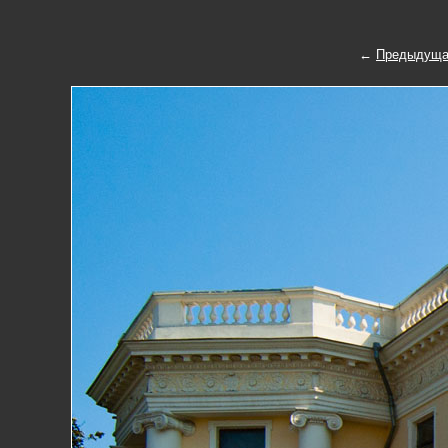
←
Предыдуща