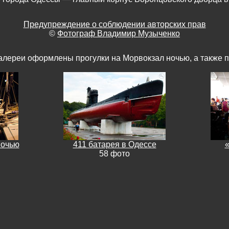
Предупреждение о соблюдении авторских прав
©
Фотограф Владимир Музыченко
алереи оформлены прогулки на Морвокзал ночью, а также п
ночью
411 батарея в Одессе
58 фото