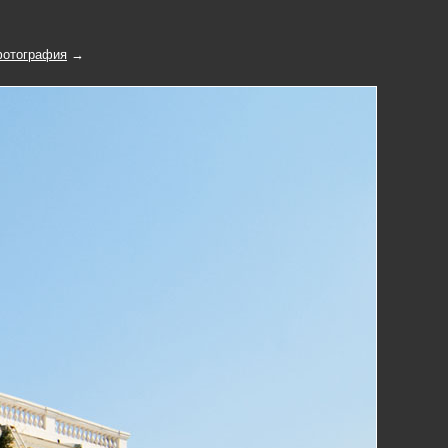
отография
→