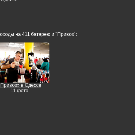
оходы на 411 батарею и "Привоз":
«Привоз» в Одессе
11 фото