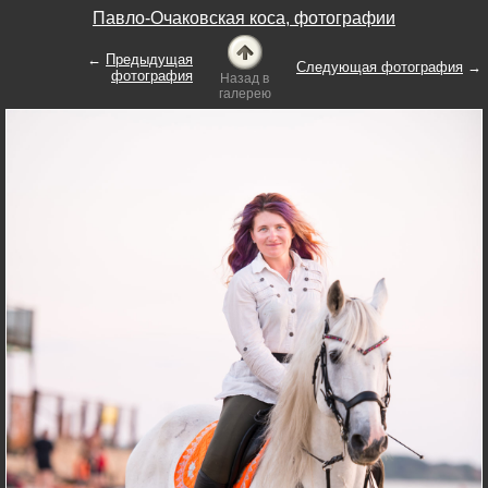
Павло-Очаковская коса, фотографии
←
Предыдущая
Следующая фотография
→
фотография
Назад в
галерею