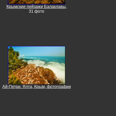
Крымские пейзажи Балаклавы
,
31 фото
Ай-Петри. Ялта, Крым, фотографии