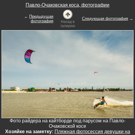
Павло-Очаковская коса, фотографии
←
Предыдущая
Следующая фотография
→
фотография
Назад в
галерею
Фото райдера на кайтборде под парусом на Павло-
Очаковской косе
Хозяйке на заметку:
Пляжная фотосессия девушки на