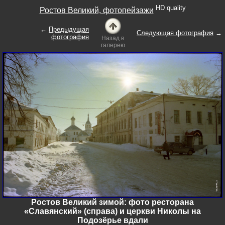
HD quality
Ростов Великий, фотопейзажи
←
Предыдущая
Следующая фотография
→
фотография
Назад в
галерею
Ростов Великий зимой: фото ресторана
«Славянский» (справа) и церкви Николы на
Подозёрье вдали