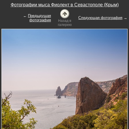
Фотографии мыса Фиолент в Севастополе (Крым)
←
Предыдущая
Следующая фотография
→
фотография
Назад в
галерею