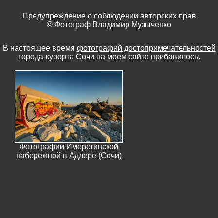
Предупреждение о соблюдении авторских прав
©
Фотограф Владимир Музыченко
В настоящее время
фотографий достопримечательностей
города-курорта Сочи
на моем сайте прибавилось.
Фотографии Имеретинской
набережной в Адлере (Сочи)