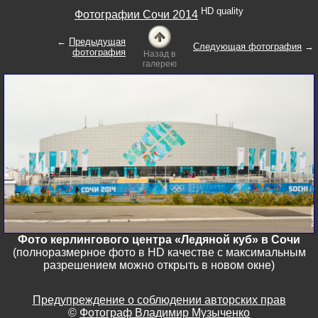
HD quality
Фотографии Сочи 2014
←
Предыдущая
Следующая фотография
→
фотография
Назад в
галерею
Фото керлингового центра «Ледяной куб» в Сочи
(полноразмерное фото в HD качестве с максимальным
разрешением можно открыть в новом окне)
Предупреждение о соблюдении авторских прав
©
Фотограф Владимир Музыченко