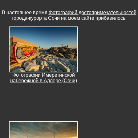
В настоящее время
фотографий достопримечательностей
города-курорта Сочи
на моем сайте прибавилось.
Фотографии Имеретинской
набережной в Адлере (Сочи)