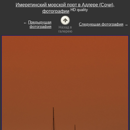
Имеретинский морской порт в Адлере (Сочи),
HD quality
фотографии
←
Предыдущая
Следующая фотография
→
фотография
Назад в
галерею