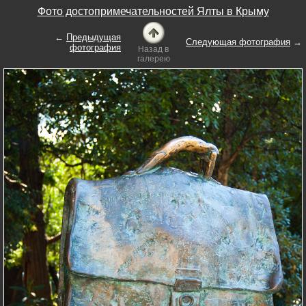
Фото достопримечательностей Ялты в Крыму
←
Предыдущая
Следующая фотография
→
фотография
Назад в
галерею