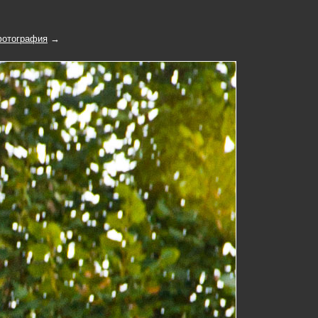
отография
→