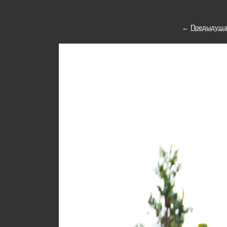
←
Предыдуща