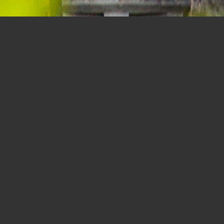
 Ливадийском дворце - это чудовище должно было отпугив
Предупреждение о соблюдении авторских прав