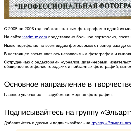
С 2005 по 2006 год работал штатным фотографом в одной из мо
На сайте
vladmuz.com
представлено большое портфолио, посвяще
Имею портфолио по всем видам фотосъемок от репортажа до сва
В настоящее время являюсь независимым фотографом и выполня
Сотрудничаю с редакторами журналов, дизайнерами, издательст
обширное портфолио городских и пейзажных фотографий, выпол
Основное направление в творчест
Главное увлечение — зарубежная модная фотография.
Подписывайтесь на группу «Эльарт
Добавляйтесь в друзья и подписывайтесь на
группу «Эльарт» вко