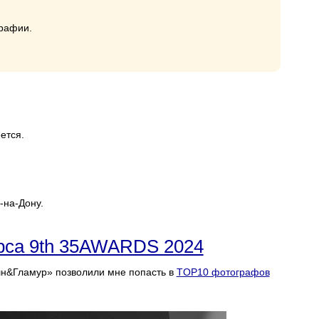
графии.
ется.
-на-Дону.
урса 9th 35AWARDS 2024
н&Гламур» позволили мне попасть в
TOP10 фотографов