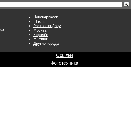
Новочеркасск
Шахты
Ростов-на-Дону
ри
Москва
Королёв
Мытищи
Другие города
Ссылки
Фототехника