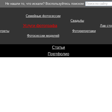
Не нашли то, что искали? Воспользуйтесь поиском
Семейные фотосессии
Свадьбы
Услуги фотографа
Лав сто
ртреты
Фоторепортажи
Фотосессии моделей
Статьи
Портфолио