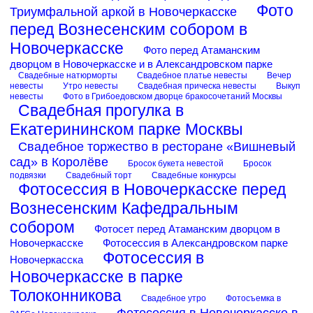
Фото
Триумфальной аркой в Новочеркасске
перед Вознесенским собором в
Новочеркасске
Фото перед Атаманским
дворцом в Новочеркасске и в Александровском парке
Свадебные натюрморты
Свадебное платье невесты
Вечер
невесты
Утро невесты
Свадебная прическа невесты
Выкуп
невесты
Фото в Грибоедовском дворце бракосочетаний Москвы
Свадебная прогулка в
Екатерининском парке Москвы
Свадебное торжество в ресторане «Вишневый
сад» в Королёве
Бросок букета невестой
Бросок
подвязки
Свадебный торт
Свадебные конкурсы
Фотосессия в Новочеркасске перед
Вознесенским Кафедральным
собором
Фотосет перед Атаманским дворцом в
Новочеркасске
Фотосессия в Александровском парке
Фотосессия в
Новочеркасска
Новочеркасске в парке
Толоконникова
Свадебное утро
Фотосъемка в
Фотосессия в Новочеркасске в