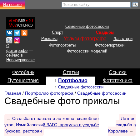
Из нового
Семейные фотосессии
Спорт
Свадьбы
Услуги фотографа
Реклама
Лав стори
Фотопортреты
Фоторепортажи
О
фотографе
—
Фотосессии моделей
сейчас в
Новочеркасске
Фотобанк
Статьи
Ссылки
Путешествия
↑
Портфолио
Фототехника
↑
Свадебные фотосессии
Главная
/
Портфолио фотографа
/
Свадебные фотосессии
Свадебные фото приколы
←
Свадьба от начала и до конца: свадебное
Летняя
утро, Измайловский ЗАГС, прогулка в усадьбе
свадьба в
Кусково, ресторан
Королеве
→