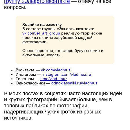
группу «Эльарт» вконтакте
— отвечу на все
вопросы.
Хозяйке на заметку
В составе группы «Эльарт» вконтакте
vk.com/el_art_group
реализую творческие
проекты в стиле зарубежной модной
фотографии.
Очень вероятно, что скоро будут свежие и
актуальные новости.
Вконтакте —
vk.com/vladmuz
Инстаграм —
instagram.com/vladmuz.ru
Телеграм —
t.me/vlad_muz
Одноклассники —
odnoklassniki.ru/vladmuz
В моих постах в соцсетях часто настоящих идей
и крутых фотографий бывает больше, чем в
топовых пабликах по фотографии,
надергивающих чужих фоток из разных
источников.