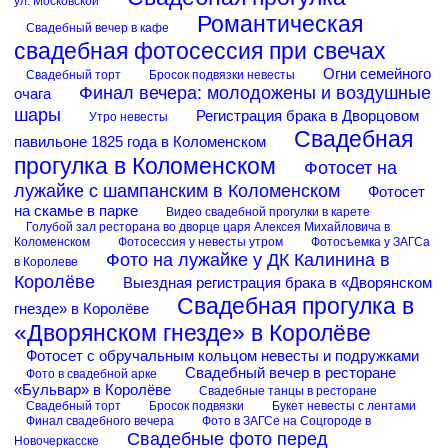
ул. Московской
Романтическая
Свадебный вечер в кафе
свадебная фотосессия при свечах
Огни семейного
Свадебный торт
Бросок подвязки невесты
Финал вечера: молодожены и воздушные
очага
шары
Регистрация брака в Дворцовом
Утро невесты
Свадебная
павильоне 1825 года в Коломенском
прогулка в Коломенском
Фотосет на
лужайке с шампанским в Коломенском
Фотосет
на скамье в парке
Видео свадебной прогулки в карете
Голубой зал ресторана во дворце царя Алексея Михайловича в
Коломенском
Фотосессия у невесты утром
Фотосъемка у ЗАГСа
Фото на лужайке у ДК Калинина в
в Королеве
Королёве
Выездная регистрация брака в «Дворянском
Свадебная прогулка в
гнезде» в Королёве
«Дворянском гнезде» в Королёве
Фотосет с обручальным кольцом невесты и подружками
Свадебный вечер в ресторане
Фото в свадебной арке
«Бульвар» в Королёве
Свадебные танцы в ресторане
Свадебный торт
Бросок подвязки
Букет невесты с лентами
Финал свадебного вечера
Фото в ЗАГСе на Соцгороде в
Свадебные фото перед
Новочеркасске