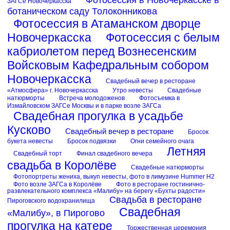
ЗАГСе Новочеркасска
ботаническом саду Толоконникова
Фотосессия в Атаманском дворце
Новочеркасска
Фотосессия с белым
кабриолетом перед Вознесенским
Войсковым Кафедральным собором
Новочеркасска
Свадебный вечер в ресторане
«Атмосфера» г. Новочеркасска
Утро невесты
Свадебные
натюрморты
Встреча молодоженов
Фотосъемка в
Измайловском ЗАГСе Москвы и в парке возле ЗАГСа
Свадебная прогулка в усадьбе
Кусково
Свадебный вечер в ресторане
Бросок
букета невесты
Бросок подвязки
Огни семейного очага
Летняя
Свадебный торт
Финал свадебного вечера
свадьба в Королёве
Свадебные натюрморты
Фотопортреты жениха, выкуп невесты, фото в лимузине Hummer H2
Фото возле ЗАГСа в Королёве
Фото в ресторане гостинично-
развлекательного комплекса «Малибу» на берегу «Бухты радости»
Свадьба в ресторане
Пироговского водохранилища
Свадебная
«Малибу», в Пирогово
прогулка на катере
Торжественная церемония