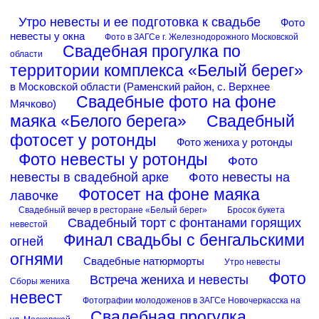
Утро невесты и ее подготовка к свадьбе
Фото
невесты у окна
Фото в ЗАГСе г. Железнодорожного Московской
Свадебная прогулка по
области
территории комплекса «Белый берег»
в Московской области (Раменский район, с. Верхнее
Свадебные фото на фоне
Мячково)
маяка «Белого берега»
Свадебный
фотосет у ротонды
Фото жениха у ротонды
Фото невесты у ротонды
Фото
невесты в свадебной арке
Фото невесты на
Фотосет на фоне маяка
лавочке
Свадебный вечер в ресторане «Белый берег»
Бросок букета
Свадебный торт с фонтанами горящих
невестой
Финал свадьбы с бенгальскими
огней
огнями
Свадебные натюрморты
Утро невесты
Фото
Встреча жениха и невесты
Сборы жениха
невест
Фотографии молодоженов в ЗАГСе Новочеркасска на
Свадебная прогулка