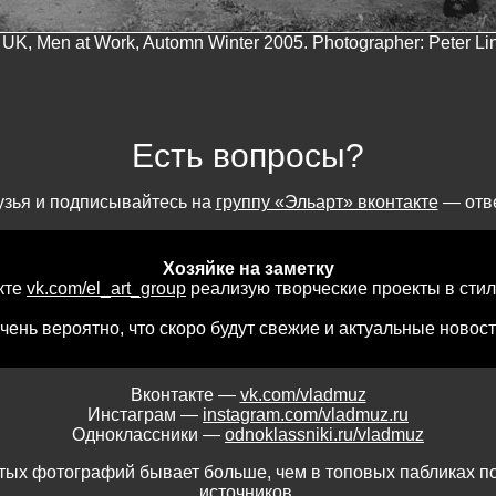
 UK, Men at Work, Automn Winter 2005. Photographer: Peter Li
Есть вопросы?
узья и подписывайтесь на
группу «Эльарт» вконтакте
— отве
Хозяйке на заметку
кте
vk.com/el_art_group
реализую творческие проекты в сти
чень вероятно, что скоро будут свежие и актуальные новост
Вконтакте —
vk.com/vladmuz
Инстаграм —
instagram.com/vladmuz.ru
Одноклассники —
odnoklassniki.ru/vladmuz
рутых фотографий бывает больше, чем в топовых пабликах 
источников.