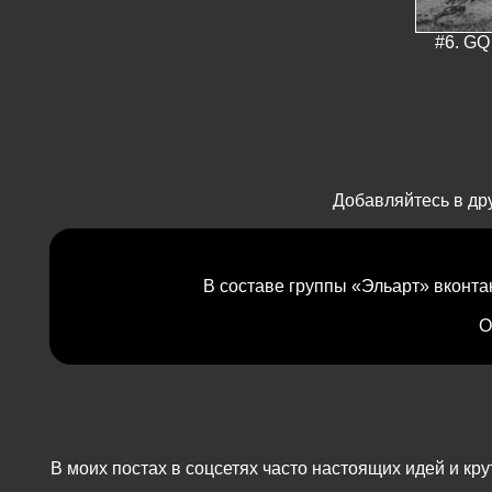
#6. GQ
Добавляйтесь в др
В составе группы «Эльарт» вконта
О
В моих постах в соцсетях часто настоящих идей и к