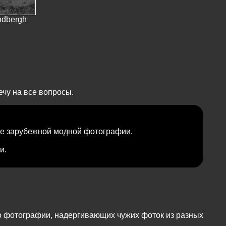
ndbergh
чу на все вопросы.
ле зарубежной модной фотографии.
и.
по фотографии, надергивающих чужих фоток из разных