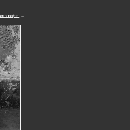
отография
→