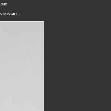
олио
отография
→