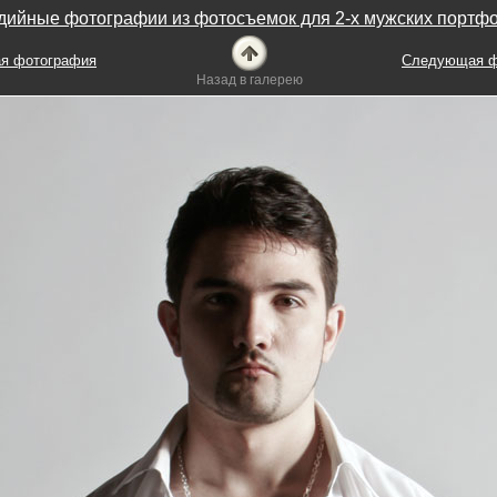
дийные фотографии из фотосъемок для 2-х мужских портф
я фотография
Следующая ф
Назад в галерею