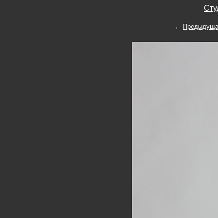
Сту
←
Предыдуща