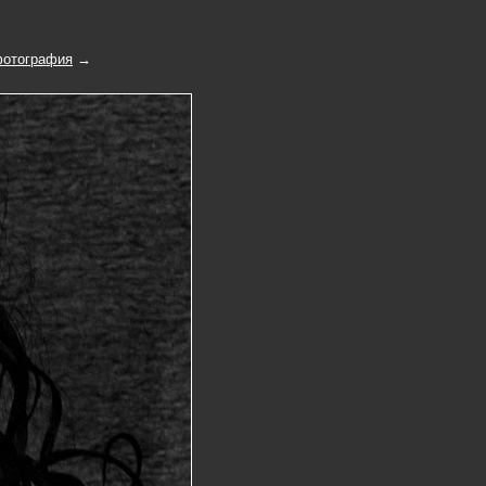
отография
→