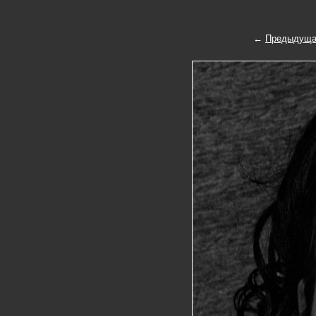
←
Предыдуща