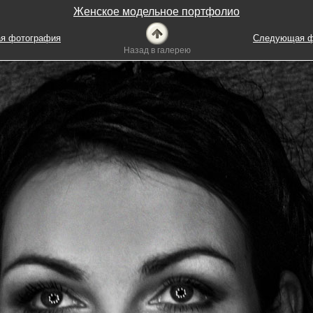
Женское модельное портфолио
я фотография
Следующая ф
Назад в галерею