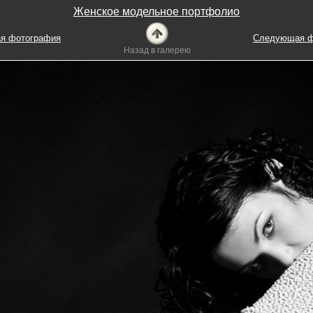
Женское модельное портфолио
я фотография
Следующая ф
Назад в галерею