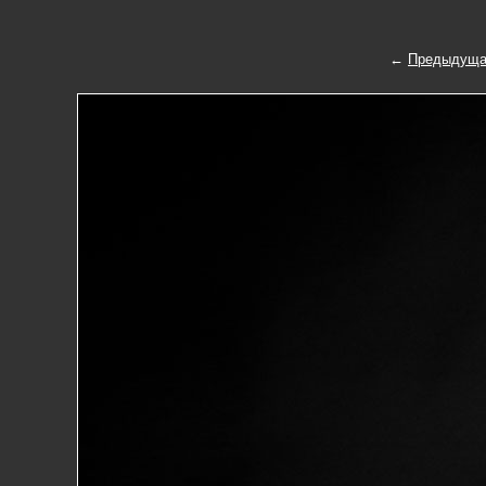
←
Предыдуща