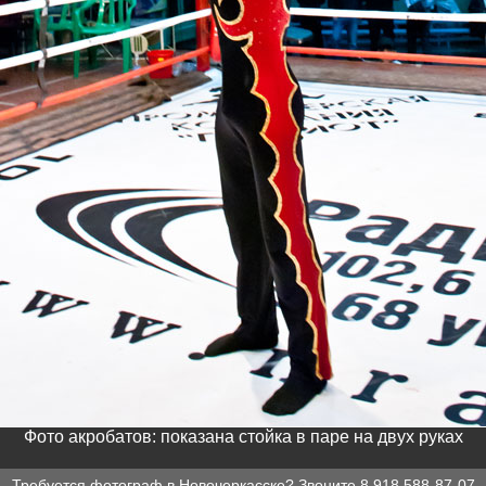
Фото акробатов: показана стойка в паре на двух руках
Требуется
фотограф в Новочеркасске
? Звоните
8 918 588-87-07