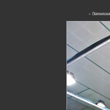
←
Предыдуща