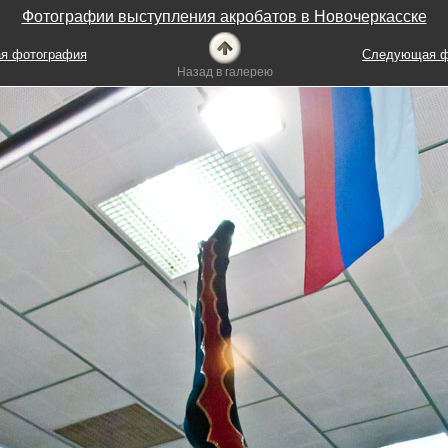
Фотографии выступления акробатов в Новочеркасске
я фотография
Следующая ф
Назад в галерею