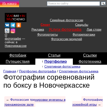
Из нового
Семейные фотосессии
Спорт
Свадьбы
Услуги фотографа
Реклама
Лав стори
Фотопортреты
Фоторепортажи
О
фотографе
—
Фотосессии моделей
сейчас в
Новочеркасске
Фотобанк
Статьи
Ссылки
Путешествия
↑
Портфолио
Фототехника
↑
Спортивная фотосъемка
Главная
/
Портфолио фотографа
/
Спортивная фотосъемка
Фотографии соревнований
по боксу в Новочеркасске
←
Фотосессия тренировки мужчины в
Фотографии
тренажерном зале
хоккейной игры
→