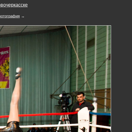
овочеркасске
отография
→