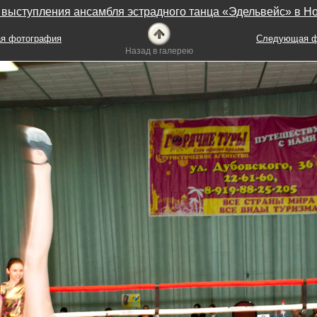
выступления ансамбля эстрадного танца «Эдельвейс» в Н
я фотография
Следующая ф
Назад в галерею