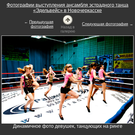
Фотографии выступления ансамбля эстрадного танца
«Эдельвейс» в Новочеркасске
←
Предыдущая
Следующая фотография
→
фотография
Назад в
галерею
Динамичное фото девушек, танцующих на ринге