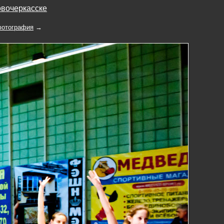
овочеркасске
отография
→