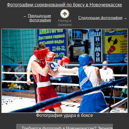
Фотографии соревнований по боксу в Новочеркасске
←
Предыдущая
Следующая фотография
→
фотография
Назад в
галерею
Фотография удара в боксе
Требуется
фотограф в Новочеркасске
? Звоните