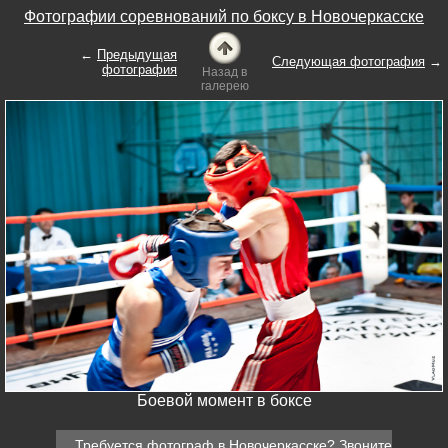
Фотографии соревнований по боксу в Новочеркасске
←
Предыдущая
Следующая фотография
→
фотография
Назад в
галерею
Боевой момент в боксе
Требуется
фотограф в Новочеркасске
? Звоните