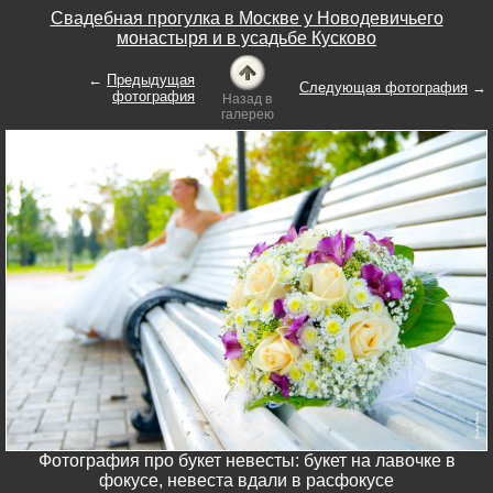
Свадебная прогулка в Москве у Новодевичьего
монастыря и в усадьбе Кусково
←
Предыдущая
Следующая фотография
→
фотография
Назад в
галерею
Фотография про букет невесты: букет на лавочке в
фокусе, невеста вдали в расфокусе