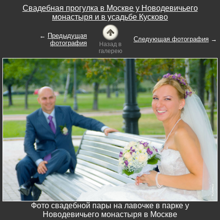
Свадебная прогулка в Москве у Новодевичьего
монастыря и в усадьбе Кусково
←
Предыдущая
Следующая фотография
→
фотография
Назад в
галерею
Фото свадебной пары на лавочке в парке у
Новодевичьего монастыря в Москве