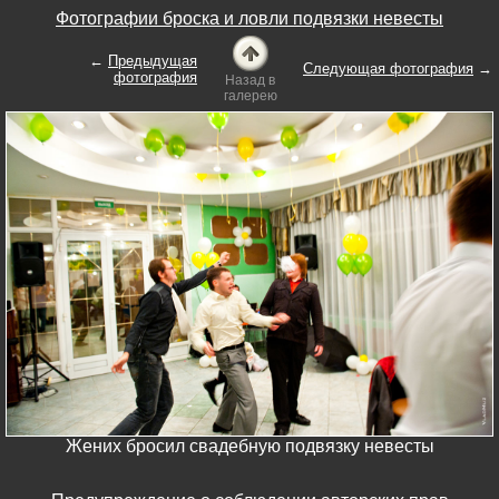
Фотографии броска и ловли подвязки невесты
←
Предыдущая
Следующая фотография
→
фотография
Назад в
галерею
Жених бросил свадебную подвязку невесты