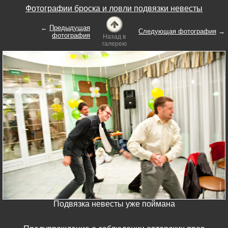
Фотографии броска и ловли подвязки невесты
←
Предыдущая
Следующая фотография
→
фотография
Назад в
галерею
Подвязка невесты уже поймана