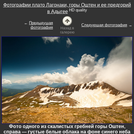
Фотографии плато Лагонаки, горы Оштен и ее предгорий
HD quality
в Адыгее
←
Предыдущая
Следующая фотография
→
фотография
Назад в
галерею
Фото одного из скалистых гребней горы Оштен,
справа — густые белые облака на фоне синего неба