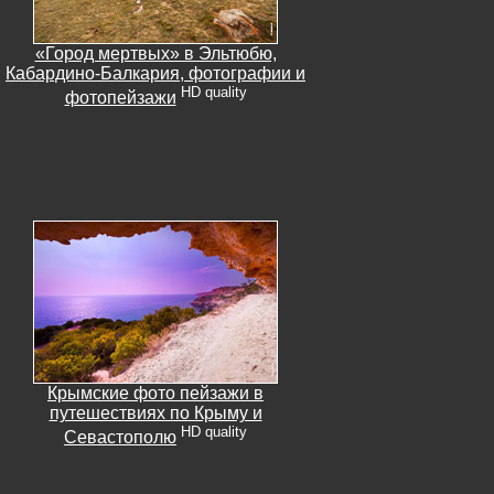
«Город мертвых» в Эльтюбю,
Кабардино-Балкария, фотографии и
HD quality
фотопейзажи
Крымские фото пейзажи в
путешествиях по Крыму и
HD quality
Севастополю