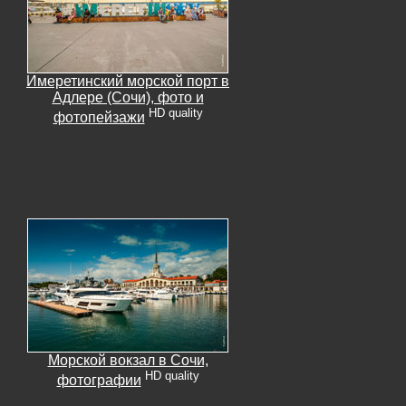
Имеретинский морской порт в
Адлере (Сочи), фото и
HD quality
фотопейзажи
Морской вокзал в Сочи,
HD quality
фотографии