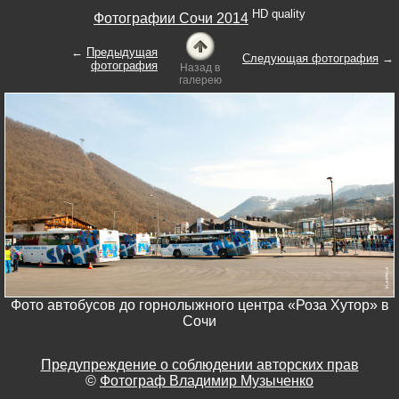
HD quality
Фотографии Сочи 2014
←
Предыдущая
Следующая фотография
→
фотография
Назад в
галерею
Фото автобусов до горнолыжного центра «Роза Хутор» в
Сочи
Предупреждение о соблюдении авторских прав
©
Фотограф Владимир Музыченко