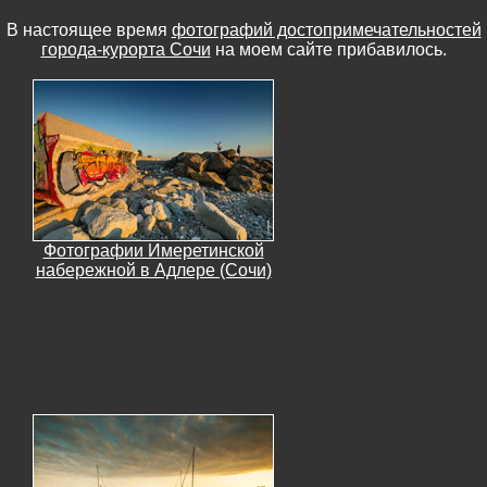
В настоящее время
фотографий достопримечательностей
города-курорта Сочи
на моем сайте прибавилось.
Фотографии Имеретинской
набережной в Адлере (Сочи)