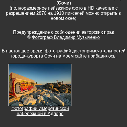
(Сочи)
(полноразмерное пейзажное фото в HD качестве с
разрешением 2870 на 1910 пикселей можно открыть в
новом окне)
Предупреждение о соблюдении авторских прав
©
Фотограф Владимир Музыченко
В настоящее время
фотографий достопримечательностей
города-курорта Сочи
на моем сайте прибавилось.
Фотографии Имеретинской
набережной в Адлере