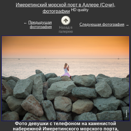
Имеретинский морской порт в Адлере (Сочи),
HD quality
фотографии
←
Предыдущая
Следующая фотография
→
фотография
Назад в
галерею
Фото девушки с телефоном на каменистой
набережной Имеретинского морского порта,