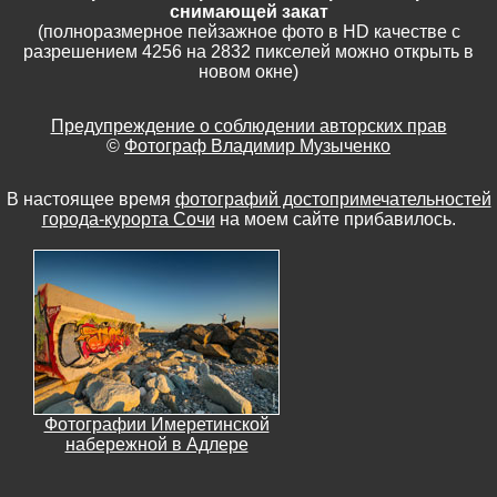
снимающей закат
(полноразмерное пейзажное фото в HD качестве с
разрешением 4256 на 2832 пикселей можно открыть в
новом окне)
Предупреждение о соблюдении авторских прав
©
Фотограф Владимир Музыченко
В настоящее время
фотографий достопримечательностей
города-курорта Сочи
на моем сайте прибавилось.
Фотографии Имеретинской
набережной в Адлере