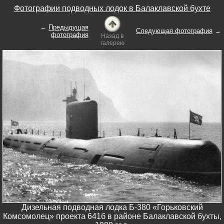
Фотографии подводных лодок в Балаклавской бухте
←
Предыдущая
Следующая фотография
→
фотография
Назад в
галерею
Дизельная подводная лодка Б-380 «Горьковский
Комсомолец» проекта 641б в районе Балаклавской бухты,